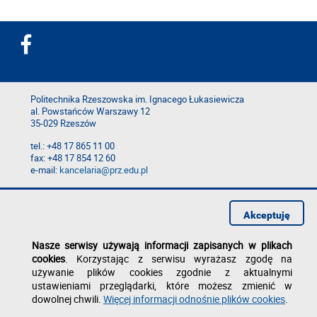
Politechnika Rzeszowska im. Ignacego Łukasiewicza
al. Powstańców Warszawy 12
35-029 Rzeszów
tel.: +48 17 865 11 00
fax: +48 17 854 12 60
e-mail:
kancelaria@prz.edu.pl
Deklaracja dostępności
Polityka prywatności
Akceptuję
Zgłoś błąd na stronie
Nasze serwisy używają informacji zapisanych w plikach
cookies
. Korzystając z serwisu wyrażasz zgodę na
używanie plików cookies zgodnie z aktualnymi
ustawieniami przeglądarki, które możesz zmienić w
dowolnej chwili.
Więcej informacji odnośnie plików cookies
.