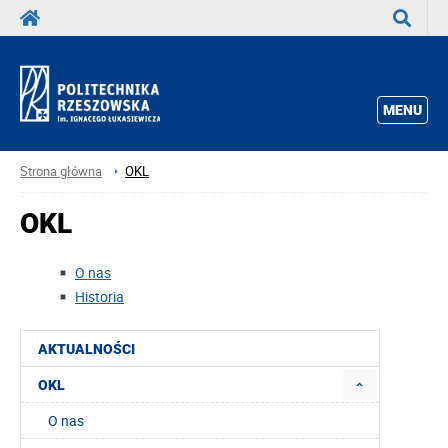
Wyszuka
MENU
Strona główna
OKL
OKL
O nas
Historia
AKTUALNOŚCI
OKL
O nas