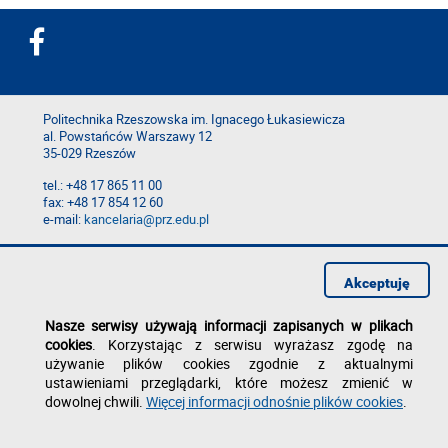
Politechnika Rzeszowska im. Ignacego Łukasiewicza
al. Powstańców Warszawy 12
35-029 Rzeszów
tel.: +48 17 865 11 00
fax: +48 17 854 12 60
e-mail:
kancelaria@prz.edu.pl
Deklaracja dostępności
Polityka prywatności
Akceptuję
Zgłoś błąd na stronie
Nasze serwisy używają informacji zapisanych w plikach
cookies
. Korzystając z serwisu wyrażasz zgodę na
używanie plików cookies zgodnie z aktualnymi
ustawieniami przeglądarki, które możesz zmienić w
dowolnej chwili.
Więcej informacji odnośnie plików cookies
.