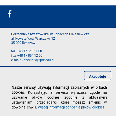
Politechnika Rzeszowska im. Ignacego Łukasiewicza
al. Powstańców Warszawy 12
35-029 Rzeszów
tel.: +48 17 865 11 00
fax: +48 17 854 12 60
e-mail:
kancelaria@prz.edu.pl
Deklaracja dostępności
Polityka prywatności
Akceptuję
Zgłoś błąd na stronie
Nasze serwisy używają informacji zapisanych w plikach
cookies
. Korzystając z serwisu wyrażasz zgodę na
używanie plików cookies zgodnie z aktualnymi
ustawieniami przeglądarki, które możesz zmienić w
dowolnej chwili.
Więcej informacji odnośnie plików cookies
.