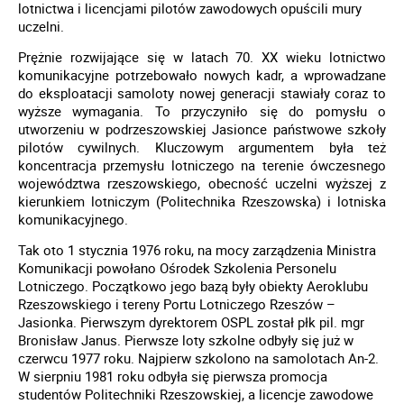
lotnictwa i licencjami pilotów zawodowych opuścili mury
uczelni.
Prężnie rozwijające się w latach 70. XX wieku lotnictwo
komunikacyjne potrzebowało nowych kadr, a wprowadzane
do eksploatacji samoloty nowej generacji stawiały coraz to
wyższe wymagania. To przyczyniło się do pomysłu o
utworzeniu w podrzeszowskiej Jasionce państwowe szkoły
pilotów cywilnych. Kluczowym argumentem była też
koncentracja przemysłu lotniczego na terenie ówczesnego
województwa rzeszowskiego, obecność uczelni wyższej z
kierunkiem lotniczym (Politechnika Rzeszowska) i lotniska
komunikacyjnego.
Tak oto 1 stycznia 1976 roku, na mocy zarządzenia Ministra
Komunikacji powołano Ośrodek Szkolenia Personelu
Lotniczego. Początkowo jego bazą były obiekty Aeroklubu
Rzeszowskiego i tereny Portu Lotniczego Rzeszów –
Jasionka. Pierwszym dyrektorem OSPL został płk pil. mgr
Bronisław Janus. Pierwsze loty szkolne odbyły się już w
czerwcu 1977 roku. Najpierw szkolono na samolotach An-2.
W sierpniu 1981 roku odbyła się pierwsza promocja
studentów Politechniki Rzeszowskiej, a licencje zawodowe