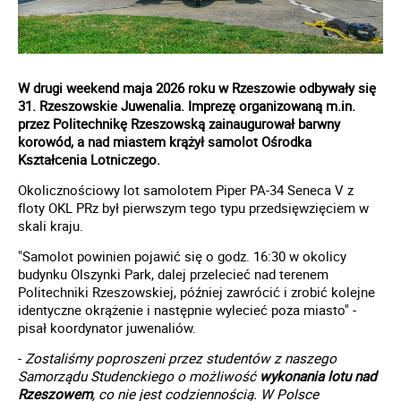
W drugi weekend maja 2026 roku w Rzeszowie odbywały się
31. Rzeszowskie Juwenalia. Imprezę organizowaną m.in.
przez Politechnikę Rzeszowską zainaugurował barwny
korowód, a nad miastem krążył samolot Ośrodka
Kształcenia Lotniczego.
Okolicznościowy lot samolotem Piper PA-34 Seneca V z
floty OKL PRz był pierwszym tego typu przedsięwzięciem w
skali kraju.
"Samolot powinien pojawić się o godz. 16:30 w okolicy
budynku Olszynki Park, dalej przelecieć nad terenem
Politechniki Rzeszowskiej, później zawrócić i zrobić kolejne
identyczne okrążenie i następnie wylecieć poza miasto" -
pisał koordynator juwenaliów.
-
Zostaliśmy poproszeni przez studentów z naszego
Samorządu Studenckiego o możliwość
wykonania lotu nad
Rzeszowem
, co nie jest codziennością. W Polsce